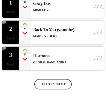
1
8
Gray Day
add_
MIMI LOVE
2
6
Back To You (youtube)
add_
MARIKA ROCKS
3
5
Horizons
add_
GLOBAL BAND, ANIKA
FULL TRACKLIST