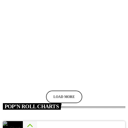
DJ
How To Gain The Power To Create Musical
Emotion
today
APRIL 2, 2020
296
6
5
LOAD MORE
POP’N ROLL CHARTS