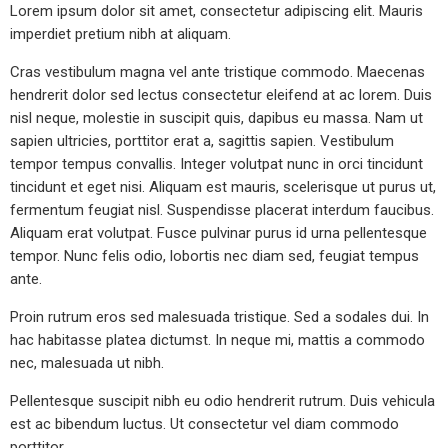
Lorem ipsum dolor sit amet, consectetur adipiscing elit. Mauris
imperdiet pretium nibh at aliquam.
Cras vestibulum magna vel ante tristique commodo. Maecenas
hendrerit dolor sed lectus consectetur eleifend at ac lorem. Duis
nisl neque, molestie in suscipit quis, dapibus eu massa. Nam ut
sapien ultricies, porttitor erat a, sagittis sapien. Vestibulum
tempor tempus convallis. Integer volutpat nunc in orci tincidunt
tincidunt et eget nisi. Aliquam est mauris, scelerisque ut purus ut,
fermentum feugiat nisl. Suspendisse placerat interdum faucibus.
Aliquam erat volutpat. Fusce pulvinar purus id urna pellentesque
tempor. Nunc felis odio, lobortis nec diam sed, feugiat tempus
ante.
Proin rutrum eros sed malesuada tristique. Sed a sodales dui. In
hac habitasse platea dictumst. In neque mi, mattis a commodo
nec, malesuada ut nibh.
Pellentesque suscipit nibh eu odio hendrerit rutrum. Duis vehicula
est ac bibendum luctus. Ut consectetur vel diam commodo
porttitor.