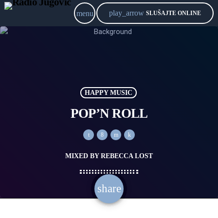
play_arrow
menu
SLUŠAJTE ONLINE
HAPPY MUSIC
POP’N ROLL
MIXED BY REBECCA LOST
share
email
1