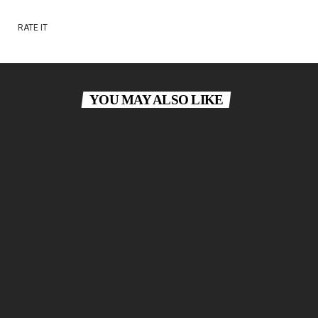
RATE IT
YOU MAY ALSO LIKE
DANCE
Secretly Yours