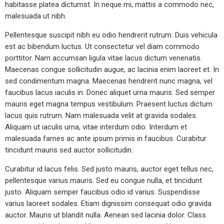
habitasse platea dictumst. In neque mi, mattis a commodo nec,
malesuada ut nibh.
Pellentesque suscipit nibh eu odio hendrerit rutrum. Duis vehicula
est ac bibendum luctus. Ut consectetur vel diam commodo
porttitor. Nam accumsan ligula vitae lacus dictum venenatis.
Maecenas congue sollicitudin augue, ac lacinia enim laoreet et. In
sed condimentum magna. Maecenas hendrerit nunc magna, vel
faucibus lacus iaculis in. Donec aliquet urna mauris. Sed semper
mauris eget magna tempus vestibulum. Praesent luctus dictum
lacus quis rutrum. Nam malesuada velit at gravida sodales.
Aliquam ut iaculis urna, vitae interdum odio. Interdum et
malesuada fames ac ante ipsum primis in faucibus. Curabitur
tincidunt mauris sed auctor sollicitudin.
Curabitur id lacus felis. Sed justo mauris, auctor eget tellus nec,
pellentesque varius mauris. Sed eu congue nulla, et tincidunt
justo. Aliquam semper faucibus odio id varius. Suspendisse
varius laoreet sodales. Etiam dignissim consequat odio gravida
auctor. Mauris ut blandit nulla. Aenean sed lacinia dolor. Class