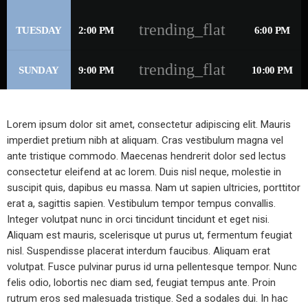
trending_flat
TUESDAY
2:00 PM
6:00 PM
trending_flat
SUNDAY
9:00 PM
10:00 PM
Lorem ipsum dolor sit amet, consectetur adipiscing elit. Mauris
imperdiet pretium nibh at aliquam. Cras vestibulum magna vel
ante tristique commodo. Maecenas hendrerit dolor sed lectus
consectetur eleifend at ac lorem. Duis nisl neque, molestie in
suscipit quis, dapibus eu massa. Nam ut sapien ultricies, porttitor
erat a, sagittis sapien. Vestibulum tempor tempus convallis.
Integer volutpat nunc in orci tincidunt tincidunt et eget nisi.
Aliquam est mauris, scelerisque ut purus ut, fermentum feugiat
nisl. Suspendisse placerat interdum faucibus. Aliquam erat
volutpat. Fusce pulvinar purus id urna pellentesque tempor. Nunc
felis odio, lobortis nec diam sed, feugiat tempus ante. Proin
rutrum eros sed malesuada tristique. Sed a sodales dui. In hac