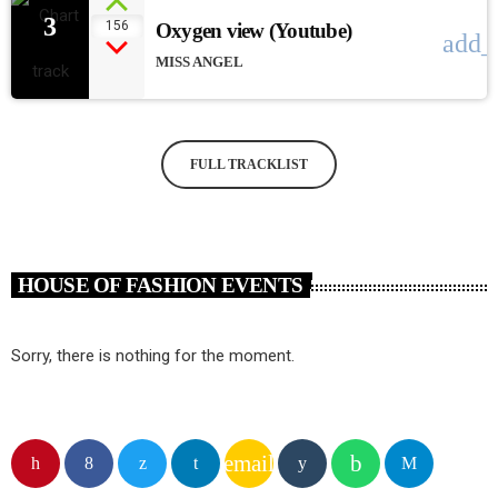
3
156
Oxygen view (Youtube)
add_
MISS ANGEL
FULL TRACKLIST
HOUSE OF FASHION EVENTS
Sorry, there is nothing for the moment.
email