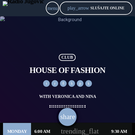
play_arrow
menu
SLUŠAJTE ONLINE
CLUB
HOUSE OF FASHION
WITH VERONICA AND NINA
share
email
trending_flat
MONDAY
6:00 AM
9:30 AM